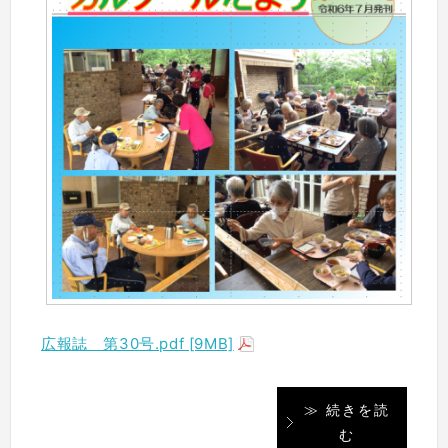
広報誌 第30号.pdf [9MB]
≫ 続きを読
む