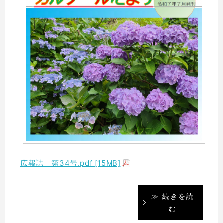
広報誌 第34号.pdf [15MB]
≫ 続きを読
む