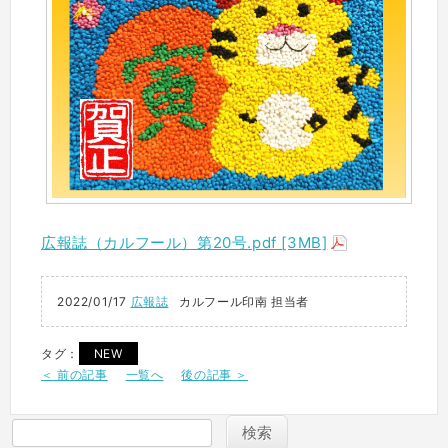
広報誌（カルフール）第20号.pdf [3MB]
2022/01/17
広報誌
カルフール印南 担当者
タグ：
NEW
＜ 前の記事
一覧へ
後の記事 ＞